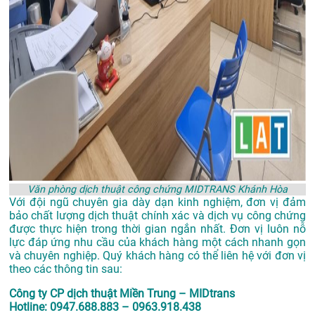
Văn phòng dịch thuật công chứng MIDTRANS Khánh Hòa
Với đội ngũ chuyên gia dày dạn kinh nghiệm, đơn vị đảm
bảo chất lượng dịch thuật chính xác và dịch vụ công chứng
được thực hiện trong thời gian ngắn nhất. Đơn vị luôn nỗ
lực đáp ứng nhu cầu của khách hàng một cách nhanh gọn
và chuyên nghiệp. Quý khách hàng có thể liên hệ với đơn vị
theo các thông tin sau:
Công ty CP dịch thuật Miền Trung – MIDtrans
Hotline: 0947.688.883 – 0963.918.438