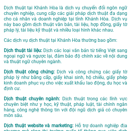
Dịch thuật tại Khánh Hòa là dịch vụ chuyển đổi ngôn ngữ
chuyên nghiệp, cung cấp các giải pháp dịch thuật đa dạng
cho cá nhân và doanh nghiệp tại tỉnh Khánh Hòa. Dịch vụ
này bao gồm dịch thuật văn bản, tài liệu, hợp đồng, giấy tờ
pháp lý, tài liệu kỹ thuật và nhiều loại hình khác nhau.
Các dịch vụ dịch thuật tại Khánh Hòa thường bao gồm:
Dịch thuật tài liệu:
Dịch các loại văn bản từ tiếng Việt sang
ngoại ngữ và ngược lại, đảm bảo độ chính xác về nội dung
và thuật ngữ chuyên ngành.
Dịch thuật công chứng:
Dịch và công chứng các giấy tờ
pháp lý như bằng cấp, giấy khai sinh, hộ chiếu, giấy phép
kinh doanh phục vụ cho việc xuất khẩu lao động, du học và
định cư.
Dịch thuật chuyên ngành:
Dịch thuật trong các lĩnh vực
chuyên biệt như y học, kỹ thuật, pháp luật, tài chính ngân
hàng, công nghệ thông tin với đội ngũ dịch giả có chuyên
môn sâu.
Dịch thuật website và marketing:
Hỗ trợ doanh nghiệp địa