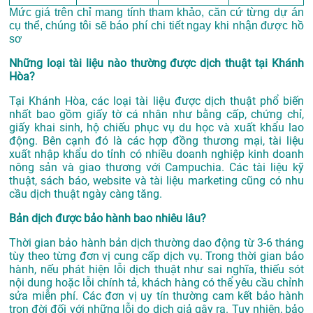
Mức giá trên chỉ mang tính tham khảo, căn cứ từng dự án
cụ thể, chúng tôi sẽ báo phí chi tiết ngay khi nhận được hồ
sơ
Những loại tài liệu nào thường được dịch thuật tại Khánh
Hòa?
Tại Khánh Hòa, các loại tài liệu được dịch thuật phổ biến
nhất bao gồm giấy tờ cá nhân như bằng cấp, chứng chỉ,
giấy khai sinh, hộ chiếu phục vụ du học và xuất khẩu lao
động. Bên cạnh đó là các hợp đồng thương mại, tài liệu
xuất nhập khẩu do tỉnh có nhiều doanh nghiệp kinh doanh
nông sản và giao thương với Campuchia. Các tài liệu kỹ
thuật, sách báo, website và tài liệu marketing cũng có nhu
cầu dịch thuật ngày càng tăng.
Bản dịch được bảo hành bao nhiêu lâu?
Thời gian bảo hành bản dịch thường dao động từ 3-6 tháng
tùy theo từng đơn vị cung cấp dịch vụ. Trong thời gian bảo
hành, nếu phát hiện lỗi dịch thuật như sai nghĩa, thiếu sót
nội dung hoặc lỗi chính tả, khách hàng có thể yêu cầu chỉnh
sửa miễn phí. Các đơn vị uy tín thường cam kết bảo hành
trọn đời đối với những lỗi do dịch giả gây ra. Tuy nhiên, bảo