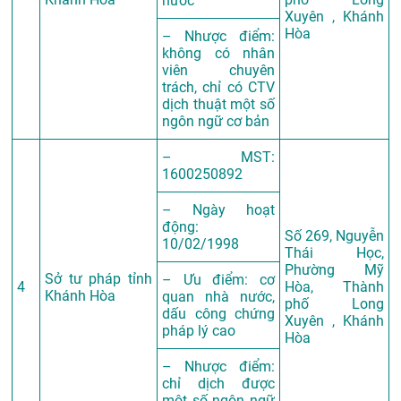
nước
Xuyên , Khánh
Hòa
– Nhược điểm:
không có nhân
viên chuyên
trách, chỉ có CTV
dịch thuật một số
ngôn ngữ cơ bản
– MST:
1600250892
– Ngày hoạt
động:
Số 269, Nguyễn
10/02/1998
Thái Học,
Phường Mỹ
Sở tư pháp tỉnh
– Ưu điểm: cơ
4
Hòa, Thành
Khánh Hòa
quan nhà nước,
phố Long
dấu công chứng
Xuyên , Khánh
pháp lý cao
Hòa
– Nhược điểm:
chỉ dịch được
một số ngôn ngữ