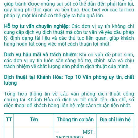
giúp tránh được những sai sót có thể dẫn đến phải làm lại,
gây lãng phí thời gian và tiền bạc. Đặc biệt với các tài liệu
pháp lý, một lỗi nhỏ có thể gây ra hậu quả lớn.
Hỗ trợ tư vấn chuyên nghiệp:
Các đơn vị uy tín không chỉ
cung cấp dịch vụ dịch thuật mà còn tư vấn về yêu cầu pháp
lý, định dạng tài liệu và các thủ tục liên quan, giúp khách
hàng hoàn tất công việc một cách thuận lợi nhất.
Dịch vụ hậu mãi và trách nhiệm:
Khi có vấn đề phát sinh,
các đơn vị uy tín luôn sẵn sàng hỗ trợ, chỉnh sửa và chịu
trách nhiệm về chất lượng sản phẩm dịch thuật của mình.
Dịch thuật tại Khánh Hòa: Top 10 Văn phòng uy tín, chất
lượng
Tổng hợp thông tin về các văn phòng dịch thuật công
chứng tại Khánh Hòa có dịch vụ tốt nhất: tên, địa chỉ, số
điện thoại để khách hàng liên hệ một cách thuận tiện nhất.
TT
Tên
Thông tin cơ bản
Địa chỉ liên hệ
– MST:
1602130907