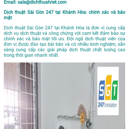
Email: sale@dichthuatviet.com
Dịch thuật Sài Gòn 247 tại Khánh Hòa: chính xác và bảo
mật
Dịch thuật Sài Gòn 247 tại Khánh Hòa là đơn vị cung cấp
dịch vụ dịch thuật và công chứng với cam kết đảm bảo sự
chính xác và bảo mật tối ưu. Đội ngũ dịch thuật viên của
đơn vị được đào tạo bài bản và có nhiều kinh nghiệm, sẵn
sàng cung cấp các giải pháp dịch thuật chất lượng cao
trong thời gian nhanh nhất.