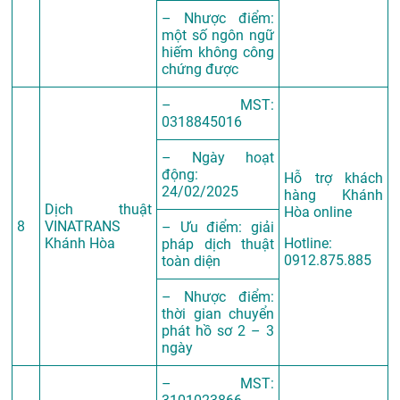
– Nhược điểm:
một số ngôn ngữ
hiếm không công
chứng được
– MST:
0318845016
– Ngày hoạt
động:
Hỗ trợ khách
24/02/2025
hàng Khánh
Dịch thuật
Hòa online
8
VINATRANS
– Ưu điểm: giải
Khánh Hòa
Hotline:
pháp dịch thuật
0912.875.885
toàn diện
– Nhược điểm:
thời gian chuyển
phát hồ sơ 2 – 3
ngày
– MST: