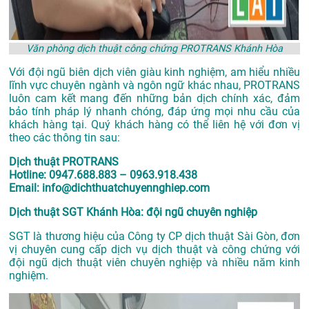
Văn phòng dịch thuật công chứng PROTRANS Khánh Hòa
Với đội ngũ biên dịch viên giàu kinh nghiệm, am hiểu nhiều
lĩnh vực chuyên ngành và ngôn ngữ khác nhau, PROTRANS
luôn cam kết mang đến những bản dịch chính xác, đảm
bảo tính pháp lý nhanh chóng, đáp ứng mọi nhu cầu của
khách hàng tại. Quý khách hàng có thể liên hệ với đơn vị
theo các thông tin sau:
Dịch thuật PROTRANS
Hotline: 0947.688.883 – 0963.918.438
Email: info@dichthuatchuyennghiep.com
Dịch thuật SGT Khánh Hòa: đội ngũ chuyên nghiệp
SGT là thương hiệu của Công ty CP dịch thuật Sài Gòn, đơn
vị chuyên cung cấp dịch vụ dịch thuật và công chứng với
đội ngũ dịch thuật viên chuyên nghiệp và nhiều năm kinh
nghiệm.