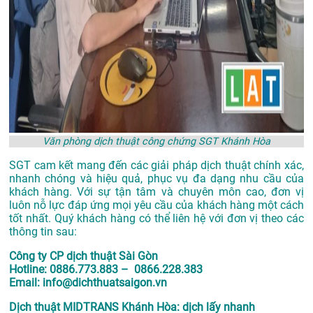
Văn phòng dịch thuật công chứng SGT Khánh Hòa
SGT cam kết mang đến các giải pháp dịch thuật chính xác,
nhanh chóng và hiệu quả, phục vụ đa dạng nhu cầu của
khách hàng. Với sự tận tâm và chuyên môn cao, đơn vị
luôn nỗ lực đáp ứng mọi yêu cầu của khách hàng một cách
tốt nhất. Quý khách hàng có thể liên hệ với đơn vị theo các
thông tin sau:
Công ty CP dịch thuật Sài Gòn
Hotline: 0886.773.883 – 0866.228.383
Email: info@dichthuatsaigon.vn
Dịch thuật MIDTRANS Khánh Hòa: dịch lấy nhanh