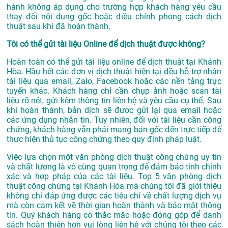
hành không áp dụng cho trường hợp khách hàng yêu cầu
thay đổi nội dung gốc hoặc điều chỉnh phong cách dịch
thuật sau khi đã hoàn thành.
Tôi có thể gửi tài liệu Online để dịch thuật được không?
Hoàn toàn có thể gửi tài liệu online để dịch thuật tại Khánh
Hòa. Hầu hết các đơn vị dịch thuật hiện tại đều hỗ trợ nhận
tài liệu qua email, Zalo, Facebook hoặc các nền tảng trực
tuyến khác. Khách hàng chỉ cần chụp ảnh hoặc scan tài
liệu rõ nét, gửi kèm thông tin liên hệ và yêu cầu cụ thể. Sau
khi hoàn thành, bản dịch sẽ được gửi lại qua email hoặc
các ứng dụng nhắn tin. Tuy nhiên, đối với tài liệu cần công
chứng, khách hàng vẫn phải mang bản gốc đến trực tiếp để
thực hiện thủ tục công chứng theo quy định pháp luật.
Việc lựa chọn một văn phòng dịch thuật công chứng uy tín
và chất lượng là vô cùng quan trọng để đảm bảo tính chính
xác và hợp pháp của các tài liệu. Top 5 văn phòng dịch
thuật công chứng tại Khánh Hòa mà chúng tôi đã giới thiệu
không chỉ đáp ứng được các tiêu chí về chất lượng dịch vụ
mà còn cam kết về thời gian hoàn thành và bảo mật thông
tin. Quý khách hàng có thắc mắc hoặc đóng góp để danh
sách hoàn thiện hơn vui lòng liên hệ với chúng tôi theo các