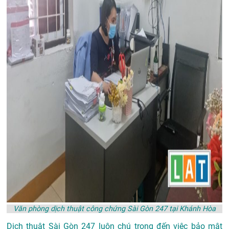
Văn phòng dịch thuật công chứng Sài Gòn 247 tại Khánh Hòa
Dịch thuật Sài Gòn 247 luôn chú trọng đến việc bảo mật