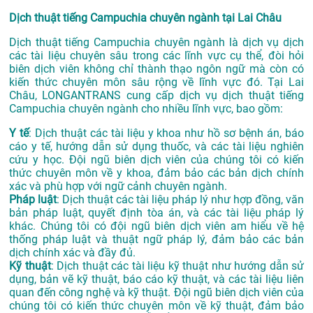
Dịch thuật tiếng Campuchia chuyên ngành tại Lai Châu
Dịch thuật tiếng Campuchia chuyên ngành là dịch vụ dịch
các tài liệu chuyên sâu trong các lĩnh vực cụ thể, đòi hỏi
biên dịch viên không chỉ thành thạo ngôn ngữ mà còn có
kiến thức chuyên môn sâu rộng về lĩnh vực đó. Tại Lai
Châu, LONGANTRANS cung cấp dịch vụ dịch thuật tiếng
Campuchia chuyên ngành cho nhiều lĩnh vực, bao gồm:
Y tế
: Dịch thuật các tài liệu y khoa như hồ sơ bệnh án, báo
cáo y tế, hướng dẫn sử dụng thuốc, và các tài liệu nghiên
cứu y học. Đội ngũ biên dịch viên của chúng tôi có kiến
thức chuyên môn về y khoa, đảm bảo các bản dịch chính
xác và phù hợp với ngữ cảnh chuyên ngành.
Pháp luật
: Dịch thuật các tài liệu pháp lý như hợp đồng, văn
bản pháp luật, quyết định tòa án, và các tài liệu pháp lý
khác. Chúng tôi có đội ngũ biên dịch viên am hiểu về hệ
thống pháp luật và thuật ngữ pháp lý, đảm bảo các bản
dịch chính xác và đầy đủ.
Kỹ thuật
: Dịch thuật các tài liệu kỹ thuật như hướng dẫn sử
dụng, bản vẽ kỹ thuật, báo cáo kỹ thuật, và các tài liệu liên
quan đến công nghệ và kỹ thuật. Đội ngũ biên dịch viên của
chúng tôi có kiến thức chuyên môn về kỹ thuật, đảm bảo