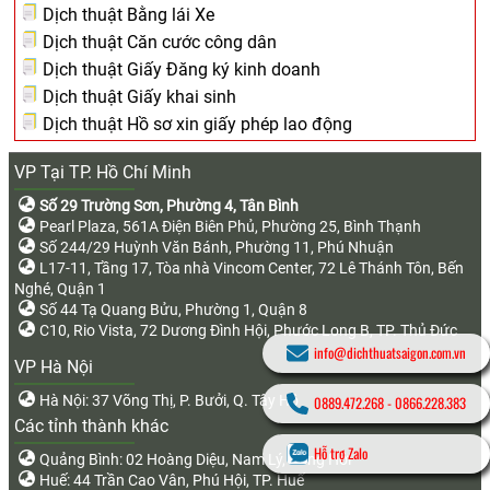
Dịch thuật Bằng lái Xe
Dịch thuật Căn cước công dân
Dịch thuật Giấy Đăng ký kinh doanh
Dịch thuật Giấy khai sinh
Dịch thuật Hồ sơ xin giấy phép lao động
VP Tại TP. Hồ Chí Minh
Số 29 Trường Sơn, Phường 4, Tân Bình
Pearl Plaza, 561A Điện Biên Phủ, Phường 25, Bình Thạnh
Số 244/29 Huỳnh Văn Bánh, Phường 11, Phú Nhuận
L17-11, Tầng 17, Tòa nhà Vincom Center, 72 Lê Thánh Tôn, Bến
Nghé, Quận 1
Số 44 Tạ Quang Bửu, Phường 1, Quận 8
C10, Rio Vista, 72 Dương Đình Hội, Phước Long B, TP. Thủ Đức
info@dichthuatsaigon.com.vn
VP Hà Nội
Hà Nội: 37 Võng Thị, P. Bưởi, Q. Tây Hồ
0889.472.268
-
0866.228.383
Các tỉnh thành khác
Hỗ trợ Zalo
Quảng Bình: 02 Hoàng Diệu, Nam Lý, Đồng Hới
Huế: 44 Trần Cao Vân, Phú Hội, TP. Huế