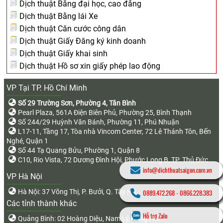
Dịch thuật Bằng đại học, cao đẳng
Dịch thuật Bằng lái Xe
Dịch thuật Căn cước công dân
Dịch thuật Giấy Đăng ký kinh doanh
Dịch thuật Giấy khai sinh
Dịch thuật Hồ sơ xin giấy phép lao động
VP Tại TP. Hồ Chí Minh
Số 29 Trường Sơn, Phường 4, Tân Bình
Pearl Plaza, 561A Điện Biên Phủ, Phường 25, Bình Thạnh
Số 244/29 Huỳnh Văn Bánh, Phường 11, Phú Nhuận
L17-11, Tầng 17, Tòa nhà Vincom Center, 72 Lê Thánh Tôn, Bến
Nghé, Quận 1
Số 44 Tạ Quang Bửu, Phường 1, Quận 8
C10, Rio Vista, 72 Dương Đình Hội, Phước Long B, TP. Thủ Đức
info@dichthuatsaigon.com.vn
VP Hà Nội
Hà Nội: 37 Võng Thị, P. Bưởi, Q. Tây Hồ
0889.472.268
-
0866.228.383
Các tỉnh thành khác
Hỗ trợ Zalo
Quảng Bình: 02 Hoàng Diệu, Nam Lý, Đồng Hới