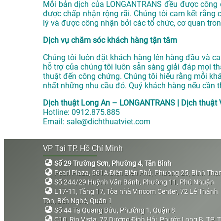
Mỗi bản dịch của LONGANTRANS đều được công ch
được chấp nhận rộng rãi. Chúng tôi cam kết rằng 
lý và được công nhận bởi các tổ chức, cơ quan tro
Dịch vụ chăm sóc khách hàng tận tâm
Chúng tôi luôn đặt khách hàng lên hàng đầu và c
hỗ trợ của chúng tôi luôn sẵn sàng giải đáp mọi th
thuật đến công chứng. Chúng tôi hiểu rằng mỗi khá
nhất những nhu cầu đó. Quý khách hàng nếu cần thê
Dịch thuật Long An – LONGANTRANS | Dịch thuật 
Hotline:
0912.875.885
Email:
sale@dichthuatviet.com
VP Tại TP. Hồ Chí Minh
Số 29 Trường Sơn, Phường 4, Tân Bình
Pearl Plaza, 561A Điện Biên Phủ, Phường 25, Bình Thạ
Số 244/29 Huỳnh Văn Bánh, Phường 11, Phú Nhuận
L17-11, Tầng 17, Tòa nhà Vincom Center, 72 Lê Thánh
Tôn, Bến Nghé, Quận 1
Số 44 Tạ Quang Bửu, Phường 1, Quận 8
C10, Rio Vista, 72 Dương Đình Hội, Phước Long B, TP. 