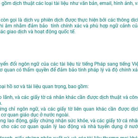
gồm dịch thuật các loại tài liệu như văn bản, email, hình ảnh, v
 còn gọi là dịch vụ phiên dịch được thực hiện bởi các thông dịc
ạn ghi âm nhằm đảm bảo tính chính xác và phù hợp ngữ cảnh củ
ác giao dịch và hoạt động quốc tế.
yển đổi ngôn ngữ của các tài liệu từ tiếng Pháp sang tiếng Việ
cơ quan có thẩm quyền để đảm bảo tính pháp lý và độ chính xá
oại hồ sơ và tài liệu quan trọng, bao gồm:
bảo lãnh, và các giấy tờ cá nhân khác cần được dịch thuật và côn
.
ng chỉ ngôn ngữ, và các giấy tờ liên quan khác cần được dịc
 cơ quan giáo dục ở nước ngoài.
ồng lao động, giấy chứng nhận sức khỏe, và các giấy tờ cá nhâ
 cho các cơ quan quản lý lao động và nhà tuyển dụng ở nướ