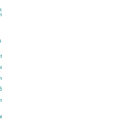
,
n
.
t
i
n
ỗ
m
i