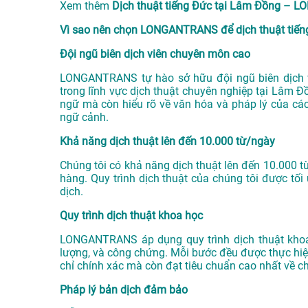
Xem thêm
Dịch thuật tiếng Đức tại Lâm Đồng –
Vì sao nên chọn LONGANTRANS để dịch thuật tiến
Đội ngũ biên dịch viên chuyên môn cao
LONGANTRANS tự hào sở hữu đội ngũ biên dịch v
trong lĩnh vực
dịch thuật chuyên nghiệp tại Lâm Đ
ngữ mà còn hiểu rõ về văn hóa và pháp lý của cá
ngữ cảnh.
Khả năng dịch thuật lên đến 10.000 từ/ngày
Chúng tôi có khả năng dịch thuật lên đến 10.000 t
hàng. Quy trình dịch thuật của chúng tôi được t
dịch.
Quy trình dịch thuật khoa học
LONGANTRANS áp dụng quy trình dịch thuật khoa 
lượng, và công chứng. Mỗi bước đều được thực hiệ
chỉ chính xác mà còn đạt tiêu chuẩn cao nhất về c
Pháp lý bản dịch đảm bảo