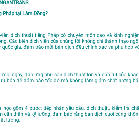
 LONGANTRANS
g Pháp tại Lâm Đồng?
iên dịch thuật tiếng Pháp có chuyên môn cao và kinh nghiệ
ồng
. Các biên dịch viên của chúng tôi không chỉ thành thạo ngô
c quốc gia, đảm bảo mỗi bản dịch đều chính xác và phù hợp vớ
ừ mỗi ngày, đáp ứng nhu cầu dịch thuật lớn và gấp rút của khác
ối ưu hóa để đảm bảo tốc độ mà không làm giảm chất lượng bả
học gồm 4 bước: tiếp nhận yêu cầu, dịch thuật, kiểm tra chấ
n cẩn thận và kỹ lưỡng, đảm bảo rằng bản dịch cuối cùng khôn
hất lượng.