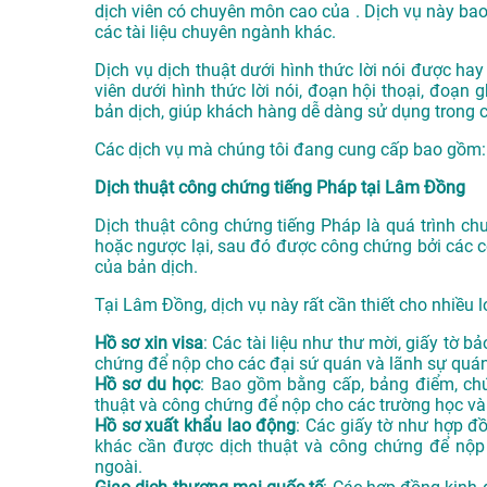
dịch viên có chuyên môn cao của . Dịch vụ này bao 
các tài liệu chuyên ngành khác.
Dịch vụ dịch thuật dưới hình thức lời nói được hay
viên dưới hình thức lời nói, đoạn hội thoại, đo
bản dịch, giúp khách hàng dễ dàng sử dụng trong c
Các dịch vụ mà chúng tôi đang cung cấp bao gồm:
Dịch thuật công chứng tiếng Pháp tại Lâm Đồng
Dịch thuật công chứng tiếng Pháp là quá trình chu
hoặc ngược lại, sau đó được công chứng bởi các 
của bản dịch.
Tại Lâm Đồng, dịch vụ này rất cần thiết cho nhiều l
Hồ sơ xin visa
: Các tài liệu như thư mời, giấy tờ 
chứng để nộp cho các đại sứ quán và lãnh sự quán
Hồ sơ du học
: Bao gồm bằng cấp, bảng điểm, chứ
thuật và công chứng để nộp cho các trường học và
Hồ sơ xuất khẩu lao động
: Các giấy tờ như hợp đ
khác cần được dịch thuật và công chứng để nộp
ngoài.