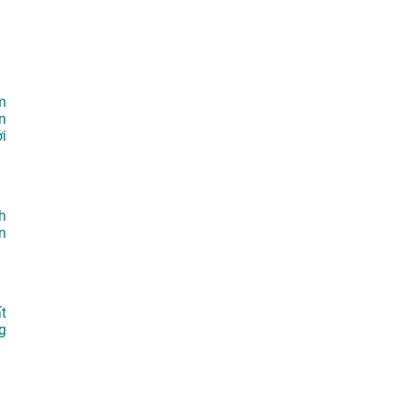
m
n
i
h
n
t
g