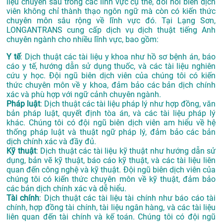
liệu chuyên sâu trong các lĩnh vực cụ thể, đòi hỏi biên dịch
viên không chỉ thành thạo ngôn ngữ mà còn có kiến thức
chuyên môn sâu rộng về lĩnh vực đó. Tại Lạng Sơn,
LONGANTRANS cung cấp dịch vụ dịch thuật tiếng Anh
chuyên ngành cho nhiều lĩnh vực, bao gồm:
Y tế
: Dịch thuật các tài liệu y khoa như hồ sơ bệnh án, báo
cáo y tế, hướng dẫn sử dụng thuốc, và các tài liệu nghiên
cứu y học. Đội ngũ biên dịch viên của chúng tôi có kiến
thức chuyên môn về y khoa, đảm bảo các bản dịch chính
xác và phù hợp với ngữ cảnh chuyên ngành.
Pháp luật
: Dịch thuật các tài liệu pháp lý như hợp đồng, văn
bản pháp luật, quyết định tòa án, và các tài liệu pháp lý
khác. Chúng tôi có đội ngũ biên dịch viên am hiểu về hệ
thống pháp luật và thuật ngữ pháp lý, đảm bảo các bản
dịch chính xác và đầy đủ.
Kỹ thuật
: Dịch thuật các tài liệu kỹ thuật như hướng dẫn sử
dụng, bản vẽ kỹ thuật, báo cáo kỹ thuật, và các tài liệu liên
quan đến công nghệ và kỹ thuật. Đội ngũ biên dịch viên của
chúng tôi có kiến thức chuyên môn về kỹ thuật, đảm bảo
các bản dịch chính xác và dễ hiểu.
Tài chính
: Dịch thuật các tài liệu tài chính như báo cáo tài
chính, hợp đồng tài chính, tài liệu ngân hàng, và các tài liệu
liên quan đến tài chính và kế toán. Chúng tôi có đội ngũ