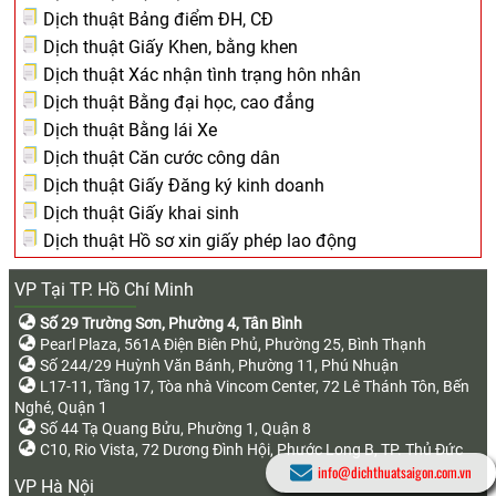
Dịch thuật Bảng điểm ĐH, CĐ
Dịch thuật Giấy Khen, bằng khen
Dịch thuật Xác nhận tình trạng hôn nhân
Dịch thuật Bằng đại học, cao đẳng
Dịch thuật Bằng lái Xe
Dịch thuật Căn cước công dân
Dịch thuật Giấy Đăng ký kinh doanh
Dịch thuật Giấy khai sinh
Dịch thuật Hồ sơ xin giấy phép lao động
VP Tại TP. Hồ Chí Minh
Số 29 Trường Sơn, Phường 4, Tân Bình
Pearl Plaza, 561A Điện Biên Phủ, Phường 25, Bình Thạnh
Số 244/29 Huỳnh Văn Bánh, Phường 11, Phú Nhuận
L17-11, Tầng 17, Tòa nhà Vincom Center, 72 Lê Thánh Tôn, Bến
Nghé, Quận 1
Số 44 Tạ Quang Bửu, Phường 1, Quận 8
C10, Rio Vista, 72 Dương Đình Hội, Phước Long B, TP. Thủ Đức
info@dichthuatsaigon.com.vn
VP Hà Nội