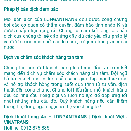
Pháp lý bản dịch đảm bảo
Mỗi bản dịch của LONGANTRANS đều được công chứng
bởi các cơ quan có thẩm quyền, đảm bảo tính pháp lý và
được chấp nhận rộng rãi. Chúng tôi cam kết rằng các bản
dịch của chúng tôi sẽ đáp ứng đầy đủ các yêu cầu pháp lý
và được công nhận bởi các tổ chức, cơ quan trong và ngoài
nước.
Dịch vụ chăm sóc khách hàng tận tâm
Chúng tôi luôn đặt khách hàng lên hàng đầu và cam kết
mang đến dịch vụ chăm sóc khách hàng tận tâm. Đội ngũ
hỗ trợ của chúng tôi luôn sẵn sàng giải đáp mọi thắc mắc
và hỗ trợ khách hàng trong suốt quá trình từ tư vấn, dịch
thuật đến công chứng. Chúng tôi hiểu rằng mỗi khách hàng
đều có nhu cầu riêng biệt và luôn nỗ lực để đáp ứng tốt
nhất những nhu cầu đó. Quý khách hàng nếu cần thêm
thông tin, đừng ngần ngại liên hệ với chúng tôi!
Dịch thuật Long An – LONGANTRANS | Dịch thuật Việt -
VINATRANS
Hotline:
0912.875.885