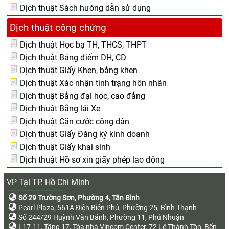
Dịch thuật Sách hướng dẫn sử dụng
Dịch thuật công chứng
Dịch thuật Học bạ TH, THCS, THPT
Dịch thuật Bảng điểm ĐH, CĐ
Dịch thuật Giấy Khen, bằng khen
Dịch thuật Xác nhận tình trạng hôn nhân
Dịch thuật Bằng đại học, cao đẳng
Dịch thuật Bằng lái Xe
Dịch thuật Căn cước công dân
Dịch thuật Giấy Đăng ký kinh doanh
Dịch thuật Giấy khai sinh
Dịch thuật Hồ sơ xin giấy phép lao động
VP Tại TP. Hồ Chí Minh
Số 29 Trường Sơn, Phường 4, Tân Bình
Pearl Plaza, 561A Điện Biên Phủ, Phường 25, Bình Thạnh
Số 244/29 Huỳnh Văn Bánh, Phường 11, Phú Nhuận
L17-11, Tầng 17, Tòa nhà Vincom Center, 72 Lê Thánh Tôn, Bến