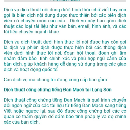
Dịch vụ dịch thuật nội dung dưới hình thức chữ viết hay còn
gọi là biên dịch nội dung được thực thiện bởi các biên dịch
viên có chuyên môn cao của . Dịch vụ này bao gồm dịch
thuật các loại tài liệu như văn bản, email, hình ảnh, và các
tài liệu chuyên ngành khác.
Dịch vụ dịch thuật dưới hình thức lời nói được hay còn gọi
là dịch vụ phiên dịch được thực hiện bởi các thông dịch
viên dưới hình thức lời nói, đoạn hội thoại, đoạn ghi âm
nhằm đảm bảo tính chính xác và phù hợp ngữ cảnh của
bản dịch, giúp khách hàng dễ dàng sử dụng trong các giao
dịch và hoạt động quốc tế.
Các dịch vụ mà chúng tôi đang cung cấp bao gồm:
Dịch thuật công chứng tiếng Đan Mạch tại Lạng Sơn
Dịch thuật công chứng tiếng Đan Mạch là quá trình chuyển
đổi ngôn ngữ của các tài liệu từ tiếng Đan Mạch sang tiếng
Việt hoặc ngược lại, sau đó được công chứng bởi các cơ
quan có thẩm quyền để đảm bảo tính pháp lý và độ chính
xác của bản dịch.