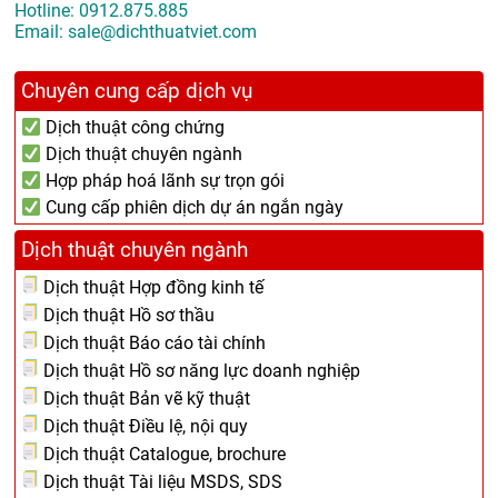
Hotline:
0912.875.885
Email:
sale@dichthuatviet.com
Chuyên cung cấp dịch vụ
Dịch thuật công chứng
Dịch thuật chuyên ngành
Hợp pháp hoá lãnh sự trọn gói
Cung cấp phiên dịch dự án ngắn ngày
Dịch thuật chuyên ngành
Dịch thuật Hợp đồng kinh tế
Dịch thuật Hồ sơ thầu
Dịch thuật Báo cáo tài chính
Dịch thuật Hồ sơ năng lực doanh nghiệp
Dịch thuật Bản vẽ kỹ thuật
Dịch thuật Điều lệ, nội quy
Dịch thuật Catalogue, brochure
Dịch thuật Tài liệu MSDS, SDS