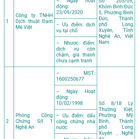
– Ngày hoạt
Số 205/09,
động:
Khóm Bình Đức
23/09/2020
5, Phường Bình
Công ty TNHH
Đức, Thành
1
Dịch thuật Đam
phố Long
– Ưu điểm: dịch
Mê Việt
Xuyên, Tỉnh
vụ tại chổ
Nghệ An, Việt
Nam
– Nhược điểm:
dịch vụ còn
chậm, giá thành
chưa cạnh tranh
– MST:
1600250677
– Ngày Hoạt
động:
10/02/1998
Số 8/18 Lý
Thường Kiệt,
Phòng Công
Phường Mỹ
– Ưu điểm: dấu
2
Chứng Số 1
Bình, Thành
công chứng nhà
Nghệ An
phố Long
nước
Xuyên , Nghệ
An