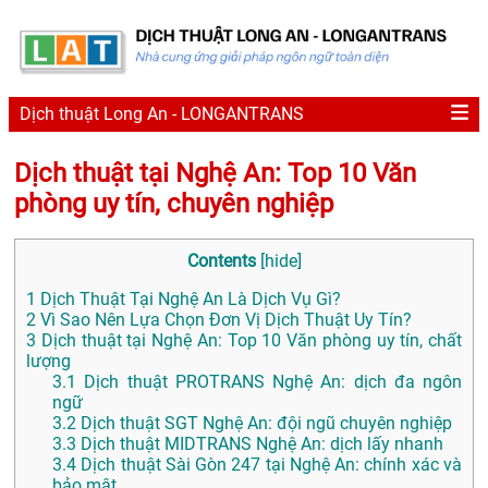
Dịch thuật Long An - LONGANTRANS
Dịch thuật tại Nghệ An: Top 10 Văn
phòng uy tín, chuyên nghiệp
Contents
[
hide
]
1
Dịch Thuật Tại Nghệ An Là Dịch Vụ Gì?
2
Vì Sao Nên Lựa Chọn Đơn Vị Dịch Thuật Uy Tín?
3
Dịch thuật tại Nghệ An: Top 10 Văn phòng uy tín, chất
lượng
3.1
Dịch thuật PROTRANS Nghệ An: dịch đa ngôn
ngữ
3.2
Dịch thuật SGT Nghệ An: đội ngũ chuyên nghiệp
3.3
Dịch thuật MIDTRANS Nghệ An: dịch lấy nhanh
3.4
Dịch thuật Sài Gòn 247 tại Nghệ An: chính xác và
bảo mật