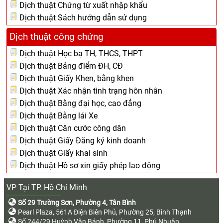
Dịch thuật Chứng từ xuất nhập khẩu
Dịch thuật Sách hướng dẫn sử dụng
Dịch thuật công chứng
Dịch thuật Học bạ TH, THCS, THPT
Dịch thuật Bảng điểm ĐH, CĐ
Dịch thuật Giấy Khen, bằng khen
Dịch thuật Xác nhận tình trạng hôn nhân
Dịch thuật Bằng đại học, cao đẳng
Dịch thuật Bằng lái Xe
Dịch thuật Căn cước công dân
Dịch thuật Giấy Đăng ký kinh doanh
Dịch thuật Giấy khai sinh
Dịch thuật Hồ sơ xin giấy phép lao động
VP Tại TP. Hồ Chí Minh
Số 29 Trường Sơn, Phường 4, Tân Bình
Pearl Plaza, 561A Điện Biên Phủ, Phường 25, Bình Thạnh
Số 244/29 Huỳnh Văn Bánh, Phường 11, Phú Nhuận