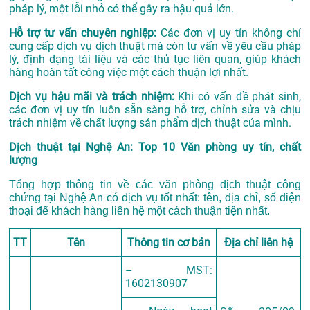
pháp lý, một lỗi nhỏ có thể gây ra hậu quả lớn.
Hỗ trợ tư vấn chuyên nghiệp:
Các đơn vị uy tín không chỉ
cung cấp dịch vụ dịch thuật mà còn tư vấn về yêu cầu pháp
lý, định dạng tài liệu và các thủ tục liên quan, giúp khách
hàng hoàn tất công việc một cách thuận lợi nhất.
Dịch vụ hậu mãi và trách nhiệm:
Khi có vấn đề phát sinh,
các đơn vị uy tín luôn sẵn sàng hỗ trợ, chỉnh sửa và chịu
trách nhiệm về chất lượng sản phẩm dịch thuật của mình.
Dịch thuật tại Nghệ An: Top 10 Văn phòng uy tín, chất
lượng
Tổng hợp thông tin về các văn phòng dịch thuật công
chứng tại Nghệ An có dịch vụ tốt nhất: tên, địa chỉ, số điện
thoại để khách hàng liên hệ một cách thuận tiện nhất.
TT
Tên
Thông tin cơ bản
Địa chỉ liên hệ
– MST:
1602130907