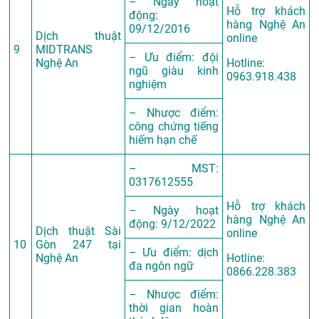
– Ngày hoạt
Hỗ trợ khách
động:
hàng Nghệ An
09/12/2016
Dịch thuật
online
9
MIDTRANS
– Ưu điểm: đội
Nghệ An
Hotline:
ngũ giàu kinh
0963.918.438
nghiệm
– Nhược điểm:
công chứng tiếng
hiếm hạn chế
– MST:
0317612555
Hỗ trợ khách
– Ngày hoạt
hàng Nghệ An
động: 9/12/2022
Dịch thuật Sài
online
10
Gòn 247 tại
– Ưu điểm: dịch
Nghệ An
Hotline:
đa ngôn ngữ
0866.228.383
– Nhược điểm:
thời gian hoàn