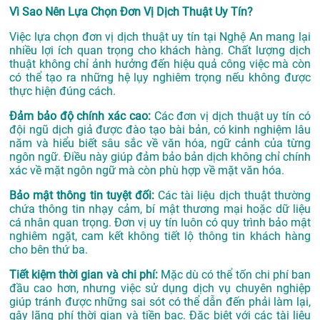
Vì Sao Nên Lựa Chọn Đơn Vị Dịch Thuật Uy Tín?
Việc lựa chọn đơn vị dịch thuật uy tín tại Nghệ An mang lại
nhiều lợi ích quan trọng cho khách hàng. Chất lượng dịch
thuật không chỉ ảnh hưởng đến hiệu quả công việc mà còn
có thể tạo ra những hệ lụy nghiêm trọng nếu không được
thực hiện đúng cách.
Đảm bảo độ chính xác cao:
Các đơn vị dịch thuật uy tín có
đội ngũ dịch giả được đào tạo bài bản, có kinh nghiệm lâu
năm và hiểu biết sâu sắc về văn hóa, ngữ cảnh của từng
ngôn ngữ. Điều này giúp đảm bảo bản dịch không chỉ chính
xác về mặt ngôn ngữ mà còn phù hợp về mặt văn hóa.
Bảo mật thông tin tuyệt đối:
Các tài liệu dịch thuật thường
chứa thông tin nhạy cảm, bí mật thương mại hoặc dữ liệu
cá nhân quan trọng. Đơn vị uy tín luôn có quy trình bảo mật
nghiêm ngặt, cam kết không tiết lộ thông tin khách hàng
cho bên thứ ba.
Tiết kiệm thời gian và chi phí:
Mặc dù có thể tốn chi phí ban
đầu cao hơn, nhưng việc sử dụng dịch vụ chuyên nghiệp
giúp tránh được những sai sót có thể dẫn đến phải làm lại,
gây lãng phí thời gian và tiền bạc. Đặc biệt với các tài liệu