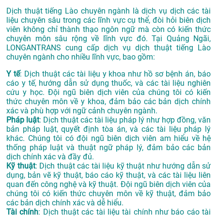
Dịch thuật tiếng Lào chuyên ngành là dịch vụ dịch các tài
liệu chuyên sâu trong các lĩnh vực cụ thể, đòi hỏi biên dịch
viên không chỉ thành thạo ngôn ngữ mà còn có kiến thức
chuyên môn sâu rộng về lĩnh vực đó. Tại Quảng Ngãi,
LONGANTRANS cung cấp dịch vụ dịch thuật tiếng Lào
chuyên ngành cho nhiều lĩnh vực, bao gồm:
Y tế
: Dịch thuật các tài liệu y khoa như hồ sơ bệnh án, báo
cáo y tế, hướng dẫn sử dụng thuốc, và các tài liệu nghiên
cứu y học. Đội ngũ biên dịch viên của chúng tôi có kiến
thức chuyên môn về y khoa, đảm bảo các bản dịch chính
xác và phù hợp với ngữ cảnh chuyên ngành.
Pháp luật
: Dịch thuật các tài liệu pháp lý như hợp đồng, văn
bản pháp luật, quyết định tòa án, và các tài liệu pháp lý
khác. Chúng tôi có đội ngũ biên dịch viên am hiểu về hệ
thống pháp luật và thuật ngữ pháp lý, đảm bảo các bản
dịch chính xác và đầy đủ.
Kỹ thuật
: Dịch thuật các tài liệu kỹ thuật như hướng dẫn sử
dụng, bản vẽ kỹ thuật, báo cáo kỹ thuật, và các tài liệu liên
quan đến công nghệ và kỹ thuật. Đội ngũ biên dịch viên của
chúng tôi có kiến thức chuyên môn về kỹ thuật, đảm bảo
các bản dịch chính xác và dễ hiểu.
Tài chính
: Dịch thuật các tài liệu tài chính như báo cáo tài