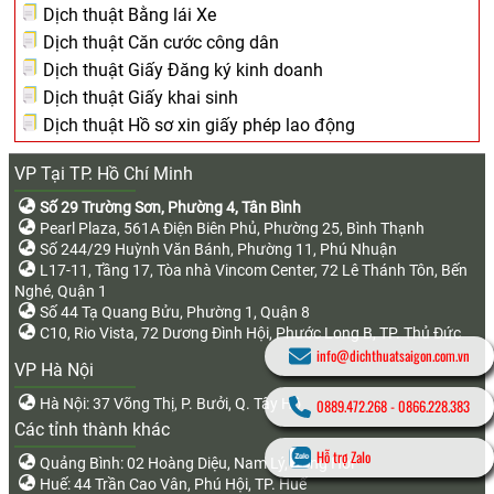
Dịch thuật Bằng lái Xe
Dịch thuật Căn cước công dân
Dịch thuật Giấy Đăng ký kinh doanh
Dịch thuật Giấy khai sinh
Dịch thuật Hồ sơ xin giấy phép lao động
VP Tại TP. Hồ Chí Minh
Số 29 Trường Sơn, Phường 4, Tân Bình
Pearl Plaza, 561A Điện Biên Phủ, Phường 25, Bình Thạnh
Số 244/29 Huỳnh Văn Bánh, Phường 11, Phú Nhuận
L17-11, Tầng 17, Tòa nhà Vincom Center, 72 Lê Thánh Tôn, Bến
Nghé, Quận 1
Số 44 Tạ Quang Bửu, Phường 1, Quận 8
C10, Rio Vista, 72 Dương Đình Hội, Phước Long B, TP. Thủ Đức
info@dichthuatsaigon.com.vn
VP Hà Nội
Hà Nội: 37 Võng Thị, P. Bưởi, Q. Tây Hồ
0889.472.268
-
0866.228.383
Các tỉnh thành khác
Hỗ trợ Zalo
Quảng Bình: 02 Hoàng Diệu, Nam Lý, Đồng Hới
Huế: 44 Trần Cao Vân, Phú Hội, TP. Huế