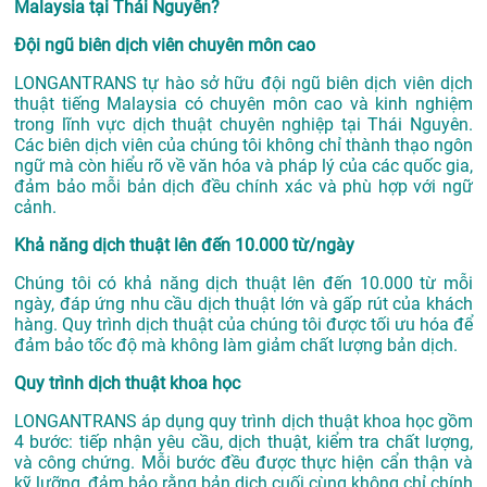
Malaysia tại Thái Nguyên?
Đội ngũ biên dịch viên chuyên môn cao
LONGANTRANS tự hào sở hữu đội ngũ biên dịch viên dịch
thuật tiếng Malaysia có chuyên môn cao và kinh nghiệm
trong lĩnh vực
dịch thuật chuyên nghiệp tại Thái Nguyên
.
Các biên dịch viên của chúng tôi không chỉ thành thạo ngôn
ngữ mà còn hiểu rõ về văn hóa và pháp lý của các quốc gia,
đảm bảo mỗi bản dịch đều chính xác và phù hợp với ngữ
cảnh.
Khả năng dịch thuật lên đến 10.000 từ/ngày
Chúng tôi có khả năng dịch thuật lên đến 10.000 từ mỗi
ngày, đáp ứng nhu cầu dịch thuật lớn và gấp rút của khách
hàng. Quy trình dịch thuật của chúng tôi được tối ưu hóa để
đảm bảo tốc độ mà không làm giảm chất lượng bản dịch.
Quy trình dịch thuật khoa học
LONGANTRANS áp dụng quy trình dịch thuật khoa học gồm
4 bước: tiếp nhận yêu cầu, dịch thuật, kiểm tra chất lượng,
và công chứng. Mỗi bước đều được thực hiện cẩn thận và
kỹ lưỡng, đảm bảo rằng bản dịch cuối cùng không chỉ chính