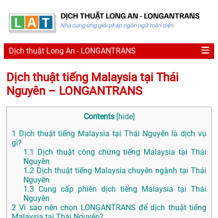
Dịch thuật Long An - LONGANTRANS
Dịch thuật tiếng Malaysia tại Thái
Nguyên – LONGANTRANS
Contents
[
hide
]
1
Dịch thuật tiếng Malaysia tại Thái Nguyên là dịch vụ
gì?
1.1
Dịch thuật công chứng tiếng Malaysia tại Thái
Nguyên
1.2
Dịch thuật tiếng Malaysia chuyên ngành tại Thái
Nguyên
1.3
Cung cấp phiên dịch tiếng Malaysia tại Thái
Nguyên
2
Vì sao nên chọn LONGANTRANS để dịch thuật tiếng
Malaysia tại Thái Nguyên?