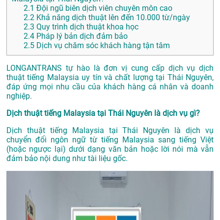
2.1
Đội ngũ biên dịch viên chuyên môn cao
2.2
Khả năng dịch thuật lên đến 10.000 từ/ngày
2.3
Quy trình dịch thuật khoa học
2.4
Pháp lý bản dịch đảm bảo
2.5
Dịch vụ chăm sóc khách hàng tận tâm
LONGANTRANS tự hào là đơn vị cung cấp dịch vụ dịch
thuật tiếng Malaysia uy tín và chất lượng tại Thái Nguyên,
đáp ứng mọi nhu cầu của khách hàng cá nhân và doanh
nghiệp.
Dịch thuật tiếng Malaysia tại Thái Nguyên là dịch vụ gì?
Dịch thuật tiếng Malaysia tại Thái Nguyên là dịch vụ
chuyển đổi ngôn ngữ từ tiếng Malaysia sang tiếng Việt
(hoặc ngược lại) dưới dạng văn bản hoặc lời nói mà vẫn
đảm bảo nội dung như tài liệu gốc.