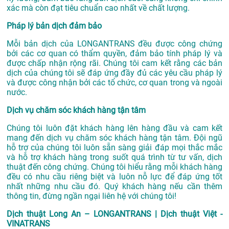
xác mà còn đạt tiêu chuẩn cao nhất về chất lượng.
Pháp lý bản dịch đảm bảo
Mỗi bản dịch của LONGANTRANS đều được công chứng
bởi các cơ quan có thẩm quyền, đảm bảo tính pháp lý và
được chấp nhận rộng rãi. Chúng tôi cam kết rằng các bản
dịch của chúng tôi sẽ đáp ứng đầy đủ các yêu cầu pháp lý
và được công nhận bởi các tổ chức, cơ quan trong và ngoài
nước.
Dịch vụ chăm sóc khách hàng tận tâm
Chúng tôi luôn đặt khách hàng lên hàng đầu và cam kết
mang đến dịch vụ chăm sóc khách hàng tận tâm. Đội ngũ
hỗ trợ của chúng tôi luôn sẵn sàng giải đáp mọi thắc mắc
và hỗ trợ khách hàng trong suốt quá trình từ tư vấn, dịch
thuật đến công chứng. Chúng tôi hiểu rằng mỗi khách hàng
đều có nhu cầu riêng biệt và luôn nỗ lực để đáp ứng tốt
nhất những nhu cầu đó. Quý khách hàng nếu cần thêm
thông tin, đừng ngần ngại liên hệ với chúng tôi!
Dịch thuật Long An – LONGANTRANS | Dịch thuật Việt -
VINATRANS