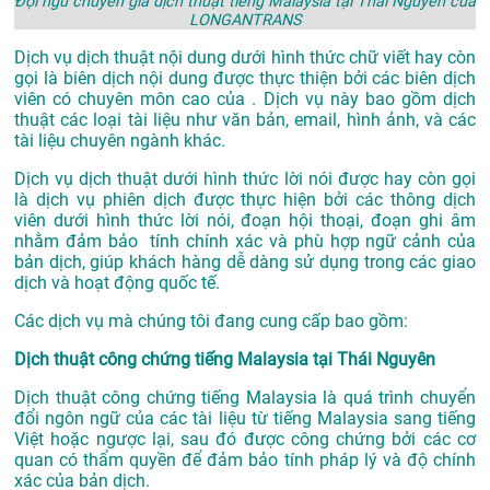
Đội ngũ chuyên gia dịch thuật tiếng Malaysia tại Thái Nguyên của
LONGANTRANS
Dịch vụ dịch thuật nội dung dưới hình thức chữ viết hay còn
gọi là biên dịch nội dung được thực thiện bởi các biên dịch
viên có chuyên môn cao của . Dịch vụ này bao gồm dịch
thuật các loại tài liệu như văn bản, email, hình ảnh, và các
tài liệu chuyên ngành khác.
Dịch vụ dịch thuật dưới hình thức lời nói được hay còn gọi
là dịch vụ phiên dịch được thực hiện bởi các thông dịch
viên dưới hình thức lời nói, đoạn hội thoại, đoạn ghi âm
nhằm đảm bảo tính chính xác và phù hợp ngữ cảnh của
bản dịch, giúp khách hàng dễ dàng sử dụng trong các giao
dịch và hoạt động quốc tế.
Các dịch vụ mà chúng tôi đang cung cấp bao gồm:
Dịch thuật công chứng tiếng Malaysia tại Thái Nguyên
Dịch thuật công chứng tiếng Malaysia là quá trình chuyển
đổi ngôn ngữ của các tài liệu từ tiếng Malaysia sang tiếng
Việt hoặc ngược lại, sau đó được công chứng bởi các cơ
quan có thẩm quyền để đảm bảo tính pháp lý và độ chính
xác của bản dịch.