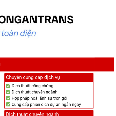
t
Chuyên cung cấp dịch vụ
Dịch thuật công chứng
Dịch thuật chuyên ngành
Hợp pháp hoá lãnh sự trọn gói
Cung cấp phiên dịch dự án ngắn ngày
Dịch thuật chuyên ngành