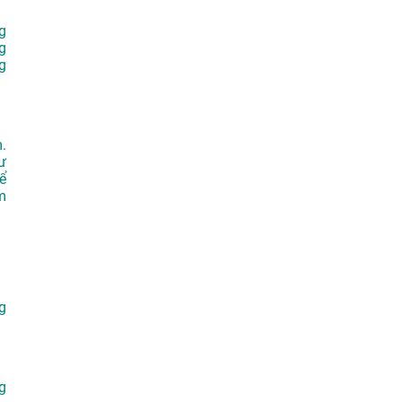
g
g
g
.
ư
ể
m
g
g