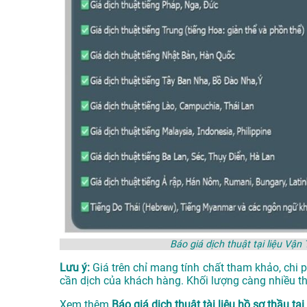
Báo giá dịch thuật tại liệu V
Lưu ý:
Giá trên chỉ mang tính chất tham khảo, chi 
cần dịch của khách hàng. Khối lượng càng nhiều thì
Xem thêm
Báo giá dịch thuật tài liệu hồ sơ thầu