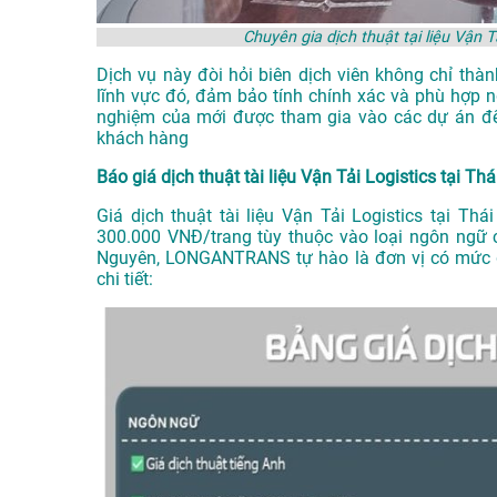
Chuyên gia dịch thuật tại liệu Vận
Dịch vụ này đòi hỏi biên dịch viên không chỉ th
lĩnh vực đó, đảm bảo tính chính xác và phù hợp n
nghiệm của mới được tham gia vào các dự án để
khách hàng
Báo giá dịch thuật tài liệu Vận Tải Logistics tại Th
Giá dịch thuật tài liệu Vận Tải Logistics tại 
300.000 VNĐ/trang tùy thuộc vào loại ngôn ngữ 
Nguyên
, LONGANTRANS tự hào là đơn vị có mức gi
chi tiết: