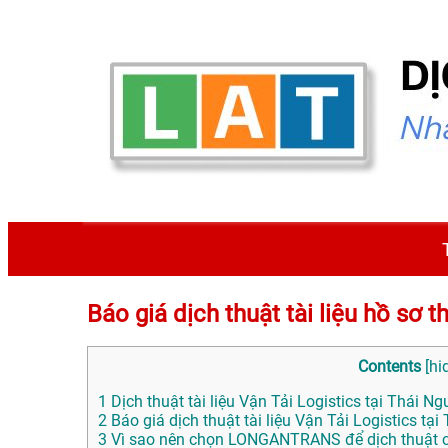
Báo giá dịch thuật tài liệu hồ s
Contents
[
hi
1
Dịch thuật tài liệu Vận Tải Logistics tại Thái Ng
2
Báo giá dịch thuật tài liệu Vận Tải Logistics tạ
3
Vì sao nên chọn LONGANTRANS để dịch thuật c