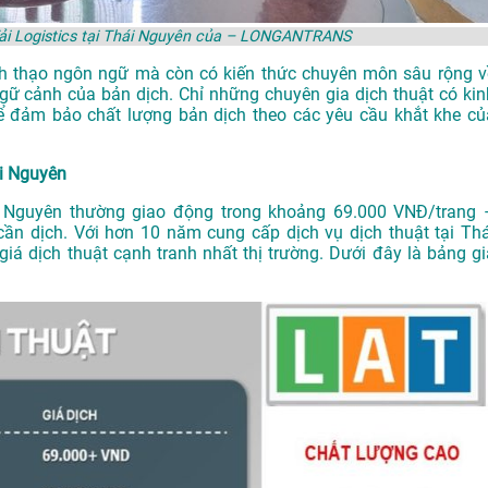
 Tải Logistics tại Thái Nguyên của – LONGANTRANS
ành thạo ngôn ngữ mà còn có kiến thức chuyên môn sâu rộng v
gữ cảnh của bản dịch. Chỉ những chuyên gia dịch thuật có kin
 đảm bảo chất lượng bản dịch theo các yêu cầu khắt khe củ
ái Nguyên
Thái Nguyên thường giao động trong khoảng 69.000 VNĐ/trang 
cần dịch. Với hơn 10 năm cung cấp dịch vụ
dịch thuật tại Thá
á dịch thuật cạnh tranh nhất thị trường. Dưới đây là bảng gi