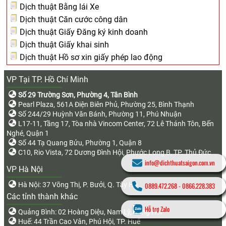
Dịch thuật Bằng lái Xe
Dịch thuật Căn cước công dân
Dịch thuật Giấy Đăng ký kinh doanh
Dịch thuật Giấy khai sinh
Dịch thuật Hồ sơ xin giấy phép lao động
VP Tại TP. Hồ Chí Minh
Số 29 Trường Sơn, Phường 4, Tân Bình
Pearl Plaza, 561A Điện Biên Phủ, Phường 25, Bình Thạnh
Số 244/29 Huỳnh Văn Bánh, Phường 11, Phú Nhuận
L17-11, Tầng 17, Tòa nhà Vincom Center, 72 Lê Thánh Tôn, Bến
Nghé, Quận 1
Số 44 Tạ Quang Bửu, Phường 1, Quận 8
C10, Rio Vista, 72 Dương Đình Hội, Phước Long B, TP. Thủ Đức
info@dichthuatsaigon.com.vn
VP Hà Nội
Hà Nội: 37 Võng Thị, P. Bưởi, Q. Tây Hồ
0889.472.268
-
0866.228.383
Các tỉnh thành khác
Hỗ trợ Zalo
Quảng Bình: 02 Hoàng Diệu, Nam Lý, Đồng Hới
Huế: 44 Trần Cao Vân, Phú Hội, TP. Huế