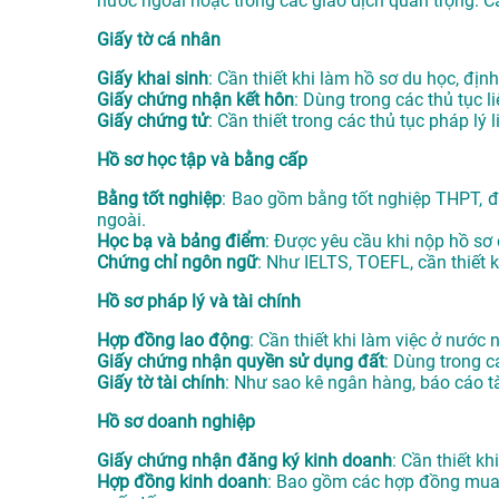
nước ngoài hoặc trong các giao dịch quan trọng. C
Giấy tờ cá nhân
Giấy khai sinh
: Cần thiết khi làm hồ sơ du học, định
Giấy chứng nhận kết hôn
: Dùng trong các thủ tục l
Giấy chứng tử
: Cần thiết trong các thủ tục pháp lý
Hồ sơ học tập và bằng cấp
Bằng tốt nghiệp
: Bao gồm bằng tốt nghiệp THPT, đạ
ngoài.
Học bạ và bảng điểm
: Được yêu cầu khi nộp hồ sơ
Chứng chỉ ngôn ngữ
: Như IELTS, TOEFL, cần thiết 
Hồ sơ pháp lý và tài chính
Hợp đồng lao động
: Cần thiết khi làm việc ở nước
Giấy chứng nhận quyền sử dụng đất
: Dùng trong 
Giấy tờ tài chính
: Như sao kê ngân hàng, báo cáo tà
Hồ sơ doanh nghiệp
Giấy chứng nhận đăng ký kinh doanh
: Cần thiết k
Hợp đồng kinh doanh
: Bao gồm các hợp đồng mua b