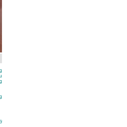
g
u
g
g
ở