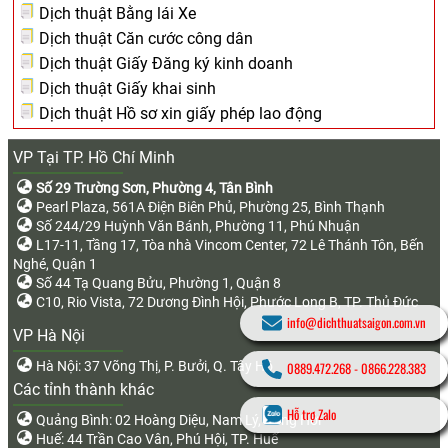
Dịch thuật Bằng lái Xe
Dịch thuật Căn cước công dân
Dịch thuật Giấy Đăng ký kinh doanh
Dịch thuật Giấy khai sinh
Dịch thuật Hồ sơ xin giấy phép lao động
VP Tại TP. Hồ Chí Minh
Số 29 Trường Sơn, Phường 4, Tân Bình
Pearl Plaza, 561A Điện Biên Phủ, Phường 25, Bình Thạnh
Số 244/29 Huỳnh Văn Bánh, Phường 11, Phú Nhuận
L17-11, Tầng 17, Tòa nhà Vincom Center, 72 Lê Thánh Tôn, Bến
Nghé, Quận 1
Số 44 Tạ Quang Bửu, Phường 1, Quận 8
C10, Rio Vista, 72 Dương Đình Hội, Phước Long B, TP. Thủ Đức
info@dichthuatsaigon.com.vn
VP Hà Nội
Hà Nội: 37 Võng Thị, P. Bưởi, Q. Tây Hồ
0889.472.268
-
0866.228.383
Các tỉnh thành khác
Hỗ trợ Zalo
Quảng Bình: 02 Hoàng Diệu, Nam Lý, Đồng Hới
Huế: 44 Trần Cao Vân, Phú Hội, TP. Huế