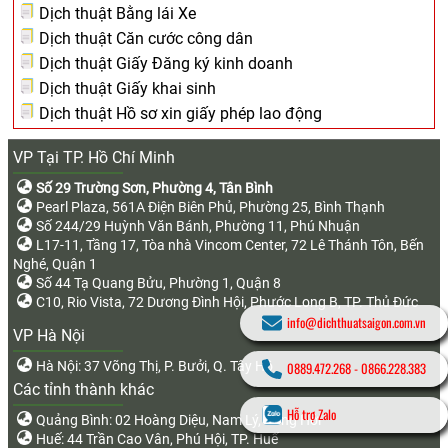
Dịch thuật Bằng lái Xe
Dịch thuật Căn cước công dân
Dịch thuật Giấy Đăng ký kinh doanh
Dịch thuật Giấy khai sinh
Dịch thuật Hồ sơ xin giấy phép lao động
VP Tại TP. Hồ Chí Minh
Số 29 Trường Sơn, Phường 4, Tân Bình
Pearl Plaza, 561A Điện Biên Phủ, Phường 25, Bình Thạnh
Số 244/29 Huỳnh Văn Bánh, Phường 11, Phú Nhuận
L17-11, Tầng 17, Tòa nhà Vincom Center, 72 Lê Thánh Tôn, Bến
Nghé, Quận 1
Số 44 Tạ Quang Bửu, Phường 1, Quận 8
C10, Rio Vista, 72 Dương Đình Hội, Phước Long B, TP. Thủ Đức
info@dichthuatsaigon.com.vn
VP Hà Nội
Hà Nội: 37 Võng Thị, P. Bưởi, Q. Tây Hồ
0889.472.268
-
0866.228.383
Các tỉnh thành khác
Hỗ trợ Zalo
Quảng Bình: 02 Hoàng Diệu, Nam Lý, Đồng Hới
Huế: 44 Trần Cao Vân, Phú Hội, TP. Huế