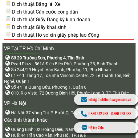
Dịch thuật Bằng lái Xe
Dịch thuật Căn cước công dân
Dịch thuật Giấy Đăng ký kinh doanh
Dịch thuật Giấy khai sinh
Dịch thuật Hồ sơ xin giấy phép lao động
VP Tại TP. Hồ Chí Minh
Số 29 Trường Sơn, Phường 4, Tân Bình
Pearl Plaza, 561A Điện Biên Phủ, Phường 25, Bình Thạnh
Số 244/29 Huỳnh Văn Bánh, Phường 11, Phú Nhuận
L17-11, Tầng 17, Tòa nhà Vincom Center, 72 Lê Thánh Tôn, Bến
Nghé, Quận 1
Số 44 Tạ Quang Bửu, Phường 1, Quận 8
C10, Rio Vista, 72 Dương Đình Hội, Phước Long B, TP. Thủ Đức
info@dichthuatsaigon.com.vn
VP Hà Nội
Hà Nội: 37 Võng Thị, P. Bưởi, Q. Tây Hồ
0889.472.268
-
0866.228.383
Các tỉnh thành khác
Hỗ trợ Zalo
Quảng Bình: 02 Hoàng Diệu, Nam Lý, Đồng Hới
Huế: 44 Trần Cao Vân, Phú Hội, TP. Huế