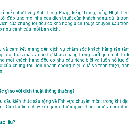
ổ biến như tiếng Anh, tiếng Pháp, tiếng Trung, tiếng Nhật, tiến
tôi đáp ứng mọi nhu cầu dịch thuật của khách hàng, dù là tron
viên của chúng tôi đều có khả năng dịch thuật chuyên sâu tron
p ngữ cảnh của mỗi bản dịch.
 và cam kết mang đến dịch vụ chăm sóc khách hàng tận tâm
áp mọi thắc mắc và hỗ trợ khách hàng trong suốt quá trình từ t
ằng mỗi khách hàng đều có nhu cầu riêng biệt và luôn nỗ lực đ
ợ của chúng tôi luôn nhanh chóng, hiệu quả và thân thiện, đả
g.
ác gì so với dịch thuật thông thường?
êu cầu kiến thức sâu rộng về lĩnh vực chuyên môn, trong khi dịc
ữ. Các tài liệu chuyên ngành thường có thuật ngữ và nội dun
bao lâu?