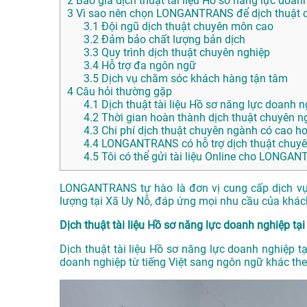
2
Báo giá dịch thuật tài liệu Hồ sơ năng lực doan
3
Vì sao nên chọn LONGANTRANS để dịch thuật c
3.1
Đội ngũ dịch thuật chuyên môn cao
3.2
Đảm bảo chất lượng bản dịch
3.3
Quy trình dịch thuật chuyên nghiệp
3.4
Hỗ trợ đa ngôn ngữ
3.5
Dịch vụ chăm sóc khách hàng tận tâm
4
Câu hỏi thường gặp
4.1
Dịch thuật tài liệu Hồ sơ năng lực doanh n
4.2
Thời gian hoàn thành dịch thuật chuyên n
4.3
Chi phí dịch thuật chuyên ngành có cao h
4.4
LONGANTRANS có hỗ trợ dịch thuật chuyê
4.5
Tôi có thể gửi tài liệu Online cho LONG
LONGANTRANS tự hào là đơn vị cung cấp dịch vụ d
lượng tại Xã Uy Nỗ, đáp ứng mọi nhu cầu của khá
Dịch thuật tài liệu Hồ sơ năng lực doanh nghiệp tại
Dịch thuật tài liệu Hồ sơ năng lực doanh nghiệp tạ
doanh nghiệp từ tiếng Việt sang ngôn ngữ khác th