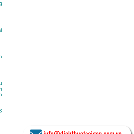
g
i
o
u
n
n
S
info@dichthuatsaigon.com.vn