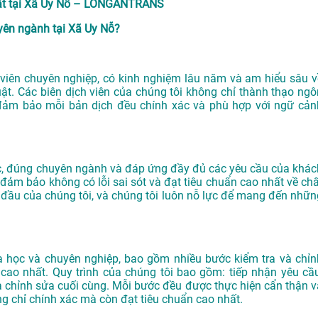
thuật tại Xã Uy Nỗ – LONGANTRANS
ên ngành tại Xã Uy Nỗ?
iên chuyên nghiệp, có kinh nghiệm lâu năm và am hiểu sâu v
ật. Các biên dịch viên của chúng tôi không chỉ thành thạo ngô
đảm bảo mỗi bản dịch đều chính xác và phù hợp với ngữ cản
ác, đúng chuyên ngành và đáp ứng đầy đủ các yêu cầu của khác
đảm bảo không có lỗi sai sót và đạt tiêu chuẩn cao nhất về chấ
 đầu của chúng tôi, và chúng tôi luôn nỗ lực để mang đến nhữn
 học và chuyên nghiệp, bao gồm nhiều bước kiểm tra và chỉn
ao nhất. Quy trình của chúng tôi bao gồm: tiếp nhận yêu cầu
, và chỉnh sửa cuối cùng. Mỗi bước đều được thực hiện cẩn thận v
g chỉ chính xác mà còn đạt tiêu chuẩn cao nhất.