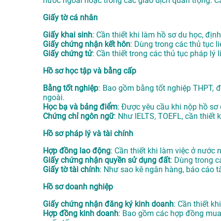
nước ngoài hoặc trong các giao dịch quan trọng. C
Giấy tờ cá nhân
Giấy khai sinh
: Cần thiết khi làm hồ sơ du học, định
Giấy chứng nhận kết hôn
: Dùng trong các thủ tục l
Giấy chứng tử
: Cần thiết trong các thủ tục pháp lý
Hồ sơ học tập và bằng cấp
Bằng tốt nghiệp
: Bao gồm bằng tốt nghiệp THPT, đạ
ngoài.
Học bạ và bảng điểm
: Được yêu cầu khi nộp hồ sơ
Chứng chỉ ngôn ngữ
: Như IELTS, TOEFL, cần thiết 
Hồ sơ pháp lý và tài chính
Hợp đồng lao động
: Cần thiết khi làm việc ở nước
Giấy chứng nhận quyền sử dụng đất
: Dùng trong 
Giấy tờ tài chính
: Như sao kê ngân hàng, báo cáo tà
Hồ sơ doanh nghiệp
Giấy chứng nhận đăng ký kinh doanh
: Cần thiết k
Hợp đồng kinh doanh
: Bao gồm các hợp đồng mua b