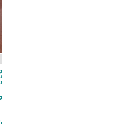
g
u
g
g
ở