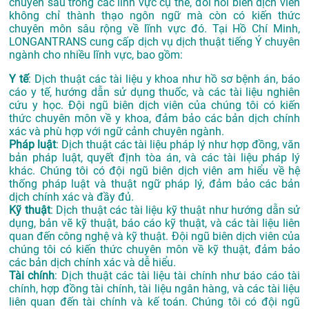
chuyên sâu trong các lĩnh vực cụ thể, đòi hỏi biên dịch viên
không chỉ thành thạo ngôn ngữ mà còn có kiến thức
chuyên môn sâu rộng về lĩnh vực đó. Tại Hồ Chí Minh,
LONGANTRANS cung cấp dịch vụ dịch thuật tiếng Ý chuyên
ngành cho nhiều lĩnh vực, bao gồm:
Y tế
: Dịch thuật các tài liệu y khoa như hồ sơ bệnh án, báo
cáo y tế, hướng dẫn sử dụng thuốc, và các tài liệu nghiên
cứu y học. Đội ngũ biên dịch viên của chúng tôi có kiến
thức chuyên môn về y khoa, đảm bảo các bản dịch chính
xác và phù hợp với ngữ cảnh chuyên ngành.
Pháp luật
: Dịch thuật các tài liệu pháp lý như hợp đồng, văn
bản pháp luật, quyết định tòa án, và các tài liệu pháp lý
khác. Chúng tôi có đội ngũ biên dịch viên am hiểu về hệ
thống pháp luật và thuật ngữ pháp lý, đảm bảo các bản
dịch chính xác và đầy đủ.
Kỹ thuật
: Dịch thuật các tài liệu kỹ thuật như hướng dẫn sử
dụng, bản vẽ kỹ thuật, báo cáo kỹ thuật, và các tài liệu liên
quan đến công nghệ và kỹ thuật. Đội ngũ biên dịch viên của
chúng tôi có kiến thức chuyên môn về kỹ thuật, đảm bảo
các bản dịch chính xác và dễ hiểu.
Tài chính
: Dịch thuật các tài liệu tài chính như báo cáo tài
chính, hợp đồng tài chính, tài liệu ngân hàng, và các tài liệu
liên quan đến tài chính và kế toán. Chúng tôi có đội ngũ