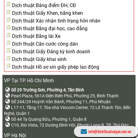
Dịch thuật Bảng điểm ĐH, CĐ
Dịch thuật Giấy Khen, bằng khen
Dịch thuật Xác nhận tình trạng hôn nhân
Dịch thuật Bằng đại học, cao đẳng
Dịch thuật Bằng lái Xe
Dịch thuật Căn cước công dân
Dịch thuật Giấy Đăng ký kinh doanh
Dịch thuật Giấy khai sinh
Dịch thuật Hồ sơ xin giấy phép lao động
VP Tại TP. Hồ Chí Minh
Số 29 Trường Sơn, Phường 4, Tân Bình
Pearl Plaza, 561A Điện Biên Phủ, Phường 25, Bình Thạnh
Số 244/29 Huỳnh Văn Bánh, Phường 11, Phú Nhuận
L17-11, Tầng 17, Tòa nhà Vincom Center, 72 Lê Thánh Tôn, Bến
Nghé, Quận 1
Số 44 Tạ Quang Bửu, Phường 1, Quận 8
C10, Rio Vista, 72 Dương Đình Hội, Phước Long B, TP. Thủ Đức
info@dichthuatsaigon.com.vn
VP Hà Nội