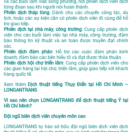
và các buổi làm việc song phương, nơi phiên dịch viên dịch
từng đoạn sau khi người nói hoàn thành.
Phiên dịch tháp tùng
: Dành cho các chuyến công tác, du
lịch, hoặc các sự kiện cần có phiên dịch viên đi cùng để hỗ
trợ giao tiếp.
Phiên dịch tại nhà máy, công trường
: Cung cấp phiên dịch
viên cho các buổi làm việc tại nhà máy, công trường, đảm
bảo thông tin kỹ thuật và an toàn được truyền đạt chính
xác.
Phiên dịch đàm phán
: Hỗ trợ các cuộc đàm phán kinh
doanh, đảm bảo các bên hiểu rõ và đạt được thỏa thuận.
Phiên dịch hội chợ triển lãm
: Cung cấp phiên dịch viên cho
các gian hàng tại hội chợ, triển lãm, giúp giao tiếp với khách
hàng quốc tế.
Xem thêm
Dịch thuật tiếng Thụy Điển tại Hồ Chí Minh –
LONGANTRANS
Vì sao nên chọn LONGANTRANS để dịch thuật tiếng Ý tại
Hồ Chí Minh?
Đội ngũ biên dịch viên chuyên môn cao
LONGANTRANS tự hào sở hữu đội ngũ biên dịch viên dịch