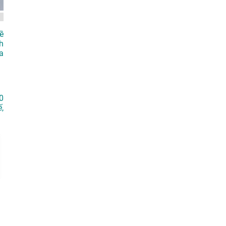
ề
h
a
0
ế
,