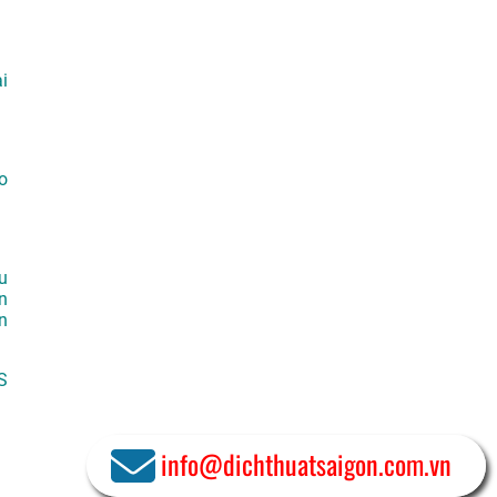
i
o
u
n
n
S
info@dichthuatsaigon.com.vn